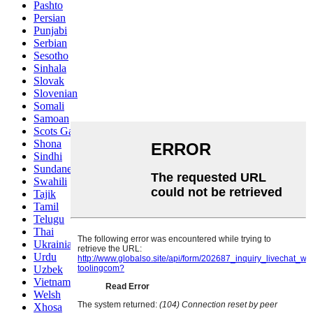
Pashto
Persian
Punjabi
Serbian
Sesotho
Sinhala
Slovak
Slovenian
Somali
Samoan
Scots Gaelic
Shona
Sindhi
Sundanese
Swahili
Tajik
Tamil
Telugu
Thai
Ukrainian
Urdu
Uzbek
Vietnamese
Welsh
Xhosa