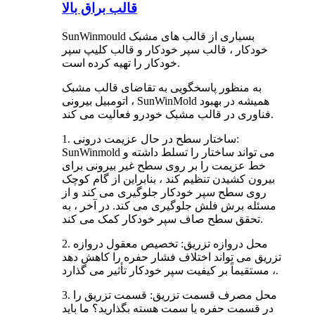
قالب براق بالا
SunWinmould بسیاری از قالب های مشبک
خودکار ، قالب سپر خودکار و قالب کلیپ سپر
خودکار را تهیه کرده است.
به منظور پاسخگویی به تقاضای قالب مشبک
اتومبیل بیرونی ، SunWinMold همیشه در بهبود
فناوری در قالب مشبک خودرو فعالیت می کند.
1. ساختار سطح در حال عزیمت درونی:
SunWinmold می تواند ساختار را تسلط داشته و
خط عزیمت را بر روی سطح غیر بیرونی برای
بیرون کشیدن تنظیم کند ، بنابراین از گام کوچک
روی سطح سپر خودکار جلوگیری می کند و از
مسئله برش فلش جلوگیری می کند. در آخر ، به
تحقق سطح صاف سپر خودکار کمک می کند.
2. محل دروازه تزریق: تخصیص معقول دروازه
تزریق می تواند اختلاف فشار حفره را کاهش دهد
، مستقیماً بر کیفیت سپر خودکار تأثیر می گذارد.
3. محل مصرف قسمت تزریق: قسمت تزریق را
در قسمت حفره یا سمت هسته بگذارید؟ ما باید